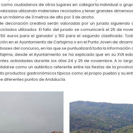
io como ciudadanos de otros lugares en categoría individual o gr
ealizadas utilizando materiales reciclados y tener grandes dimensi
se un máximo de 3 metros de alto por 3 de ancho.
e decoración creativa serán valoradas por un jurado siguiendo dif
eciclados utilizados. El fallo del jurado se comunicará el 25 de no
50 euros para el ganador y 150 para el segundo clasificado. To
pción en el Ayuntamiento de Cartajima o en el Punto Joven de dinamiz
s bases del concurso, en las que se puntualizará toda la información
ajima, desde el Ayuntamiento se ha explicado que en su XVII edic
entes actividades durante los días 24 y 25 de noviembre. A lo larg
idarse como un auténtico referente entre las fiestas de la provinci
nto productos gastronómicos típicos como el propio pueblo y su en
e diferentes puntos de Andalucía.