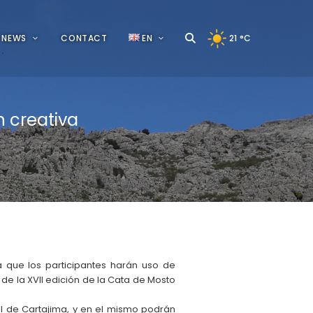
NEWS
CONTACT
EN
21
°C
 creativa
a que los participantes harán uso de
de la XVII edición de la Cata de Mosto
l de Cartajima, y en el mismo podrán