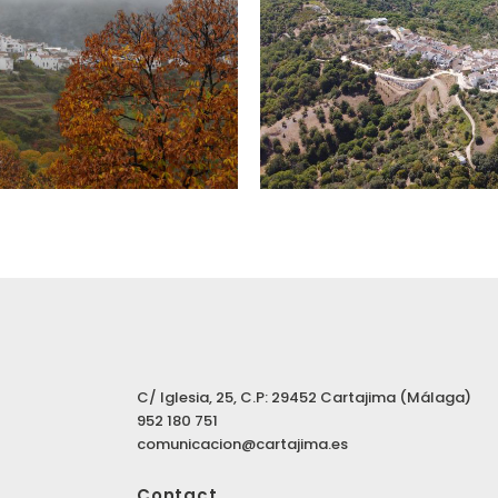
C/ Iglesia, 25, C.P: 29452 Cartajima (Málaga)
952 180 751
comunicacion@cartajima.es
Contact