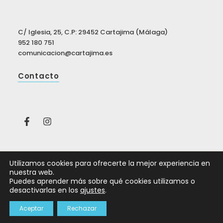
C/ Iglesia, 25, C.P: 29452 Cartajima (Málaga)
952 180 751
comunicacion@cartajima.es
Contacto
Utilizamos cookies para ofrecerte la mejor experiencia en
nuestra web.
© Ayuntamiento de Cartajima 2026
Puedes aprender más sobre qué cookies utilizamos o
Aviso legal
|
Política de privacidad
|
Política de
desactivarlas en los
ajustes
.
cookies
Aceptar
Rechazar