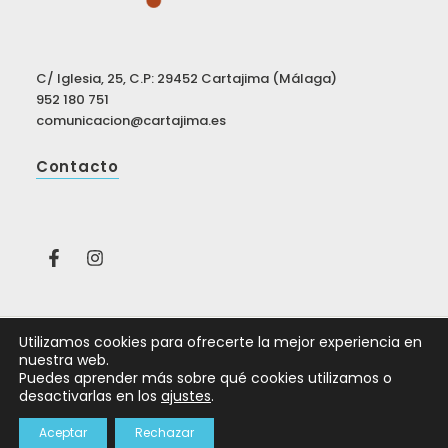
C/ Iglesia, 25, C.P: 29452 Cartajima (Málaga)
952 180 751
comunicacion@cartajima.es
Contacto
Utilizamos cookies para ofrecerte la mejor experiencia en
nuestra web.
© Ayuntamiento de Cartajima 2026
Puedes aprender más sobre qué cookies utilizamos o
Aviso legal
|
Política de privacidad
|
Política de
desactivarlas en los
ajustes
.
cookies
Aceptar
Rechazar