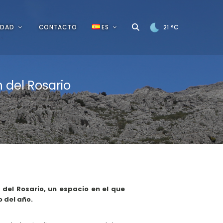
IDAD
CONTACTO
ES
21
°C
 del Rosario
del Rosario, un espacio en el que
o del año.