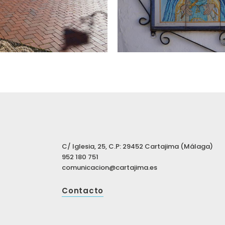
C/ Iglesia, 25, C.P: 29452 Cartajima (Málaga)
952 180 751
comunicacion@cartajima.es
Contacto