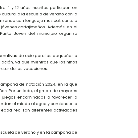
e 4 y 12 años inscritos participen en
cultural a la escuela de verano con la
nzando con lenguaje musical, canto e
 y jóvenes cartajimeños. Además, en el
l Punto Joven del municipio organiza
lternativas de ocio para los pequeños a
iliación, ya que mientras que los niños
rutar de las vacaciones.
a campaña de natación 2024, en la que
ños. Por un lado, el grupo de mayores
 y juegos encaminados a favorecer la
 pierdan el miedo al agua y comiencen a
edad realizan diferentes actividades
 escuela de verano y en la campaña de