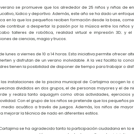
verano se promueve que los alrededor de 25 niños y niñas de entr
ucativo, lúdico y deportivo. Además, este año se ha dado un enfoque 
ca en la que los pequeños reciben formación desde la base, come
nde contribuir a despertar la pasión por la música entre los niños
abo talleres de robótica, realidad virtual e impresión 3D; y e
iones de ciencias, magia y trucos.
de lunes a viernes de 10 a 14 horas. Esta iniciativa permite ofrecer a
erten y disfrutan de un verano inolvidable. A la vez facilita la conc
dres tienen la posibilidad de disponer de tiempo para trabajar o disf
io las instalaciones de la piscina municipal de Cartajima acogen l
 vecinas divididos en dos grupos, el de personas mayores y el de ni
tarde y realiza tanto aquagym como otras actividades, ejercicios
la movilidad. Con el grupo de los niños se pretende que los pequeños
el medio acuático a través de juegos. Además, los niños de mayor 
ra mejorar la técnica de nado en diferentes estilos.
 Cartajima se ha agradecido tanto la participación ciudadana en la