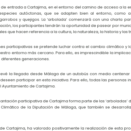
na de entrada a Cartajima, en el entorno del camino de acceso a la er
n especies autóctonas, que se adapten bien al entorno, como ade
garrobos y quejigos. La ‘arbolada’ comenzará con una charla para
uación, los participantes tendrán la oportunidad de pasear por munic
les que hacen referencia a la cultura, la naturaleza, la historia y las
es participativas se pretende luchar contra el cambio climático y l
estro entorno más cercano. Para ello, es imprescindible la implicac
 diferentes generaciones.
prevé la llegada desde Málaga de un autobús con medio centenar 
deseen participar en esta iniciativa. Para ello, todas las personas 
l Ayuntamiento de Cartajima.
lantación participativa de Cartajima forma parte de las ‘arboladas’
Climático de la Diputación de Málaga, que también se desarroll
de Cartajima, ha valorado positivamente la realización de esta prop